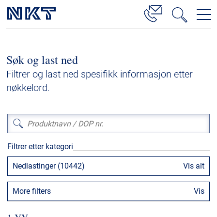
Produkter og løsninger
Søk og last ned
Høyspenningskabelløsninger
Filtrer og last ned spesifikk informasjon etter
Kabelservice
nøkkelord.
Mellomspenning
Lavspenning
Høyspenningskabeltilbehør
Filtrer etter kategori
Mellomspenningskabeltilbehør
Nedlastinger (10442)
Vis alt
Referanser
More filters
Vis
Nedlastinger