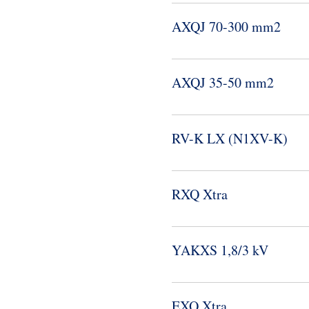
AXQJ 70-​300 mm2
AXQJ 35-​50 mm2
RV-​K LX (N1XV-​K)
RXQ Xtra
YAKXS 1,8/3 kV
EXQ Xtra