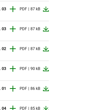
. 03
PDF
87 kB
. 01
PDF
2 MB
. 03
PDF
87 kB
. 02
PDF
2 MB
. 02
PDF
87 kB
. 01
PDF
87 kB
. 03
PDF
90 kB
. 02
PDF
93 kB
. 02
PDF
92 kB
. 01
PDF
86 kB
. 02
PDF
93 kB
. 01
PDF
85 kB
. 02
PDF
91 kB
. 01
PDF
88 kB
. 04
PDF
85 kB