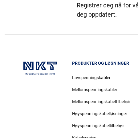
Registrer deg nå for v
deg oppdatert.
PRODUKTER OG LØSNINGER
Lavspenningskabler
Mellomspenningskabler
Mellomspenningskabeltilbehør
Høyspenningskabelløsninger
Høyspenningskabeltilbehør
Kabelservice