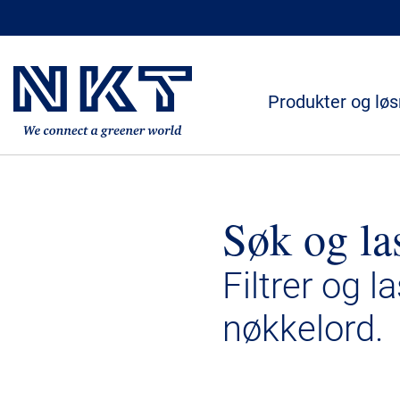
Produkter og løs
Søk og la
Filtrer og l
nøkkelord.