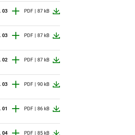
. 03
PDF
87 kB
. 01
PDF
2 MB
. 03
PDF
87 kB
. 02
PDF
2 MB
. 02
PDF
87 kB
. 01
PDF
87 kB
. 03
PDF
90 kB
. 02
PDF
93 kB
. 02
PDF
92 kB
. 01
PDF
86 kB
. 02
PDF
93 kB
. 01
PDF
85 kB
. 02
PDF
91 kB
. 01
PDF
88 kB
. 04
PDF
85 kB