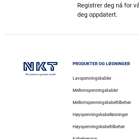
Registrer deg nå for v
deg oppdatert.
PRODUKTER OG LØSNINGER
Lavspenningskabler
Mellomspenningskabler
Mellomspenningskabeltilbehør
Høyspenningskabelløsninger
Høyspenningskabeltilbehør
Kabelservice