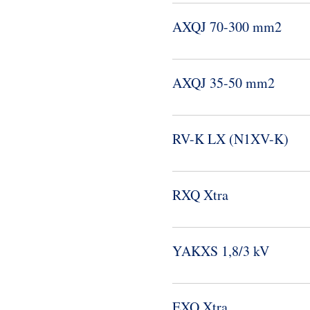
AXQJ 70-​300 mm2
AXQJ 35-​50 mm2
RV-​K LX (N1XV-​K)
RXQ Xtra
YAKXS 1,8/3 kV
EXQ Xtra