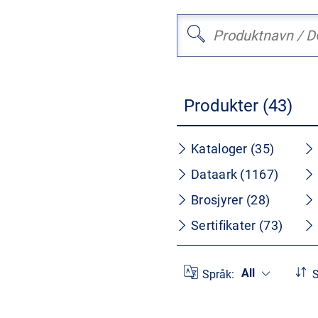
Produkter (43)
Kataloger (35)
Dataark (1167)
Brosjyrer (28)
Sertifikater (73)
All
Språk:
S