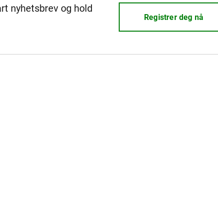
årt nyhetsbrev og hold
Registrer deg nå
REV
REV
REV
REV
REV
REV
REV
REV
REV
REV
REV