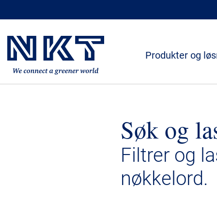
Produkter og løs
Søk og la
Filtrer og l
nøkkelord.