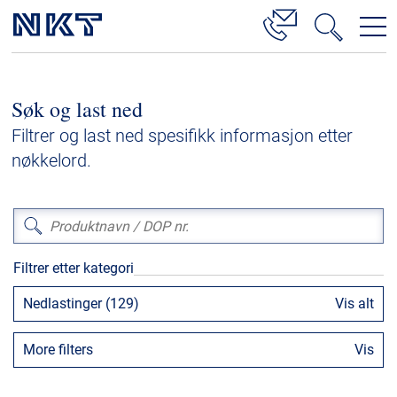
Produkter og løsninger
Søk og last ned
Høyspenningskabelløsninger
Filtrer og last ned spesifikk informasjon etter
Kabelservice
nøkkelord.
Mellomspenning
Lavspenning
Høyspenningskabeltilbehør
Filtrer etter kategori
Mellomspenningskabeltilbehør
Nedlastinger (129)
Vis alt
Referanser
More filters
Vis
Nedlastinger