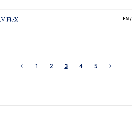
kV FleX
EN 
1
2
3
4
5