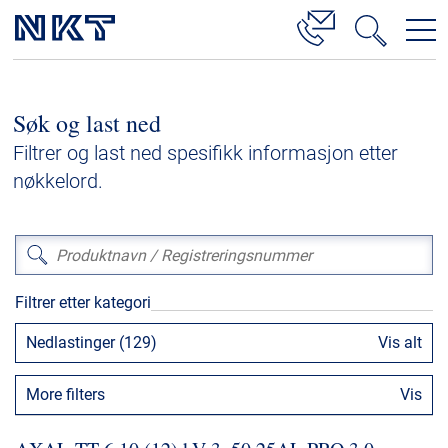
Produkter og løsninger
Søk og last ned
Høyspenningskabelløsninger
Filtrer og last ned spesifikk informasjon etter
Kabelservice
nøkkelord.
Mellomspenning
Lavspenning
Høyspenningskabeltilbehør
Filtrer etter kategori
Mellomspenningskabeltilbehør
Nedlastinger (129)
Vis alt
Referanser
More filters
Vis
Nedlastinger