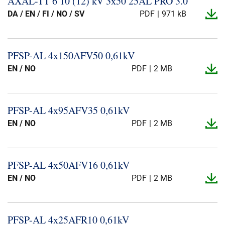
AXAL-​TT 6 10 (12) kV 3x50 25AL PRO 3.​0
Presse og arrangementer
DA / EN / FI / NO / SV
PDF
971 kB
Om oss
PFSP-​AL 4x150AFV50 0,61kV
NKT ved første øyekast
Bærekraft
EN / NO
PDF
2 MB
PFSP-​AL 4x95AFV35 0,61kV
EN / NO
PDF
2 MB
PFSP-​AL 4x50AFV16 0,61kV
EN / NO
PDF
2 MB
PFSP-​AL 4x25AFR10 0,61kV