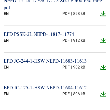
NEPD-​15128-​17796_​JC-​72-​Size-​F-​400-​630-​mm².​
Presse og arrangementer
pdf
EN
PDF
898 kB
Om oss
NKT ved første øyekast
Bærekraft
EPD PSSK-​2L NEPD-​11817-​11774
EN
PDF
912 kB
EPD JC-​244-​1-​HSW NEPD-​11683-​11613
EN
PDF
902 kB
EPD JC-​125-​1-​HSW NEPD-​11684-​11612
EN
PDF
896 kB