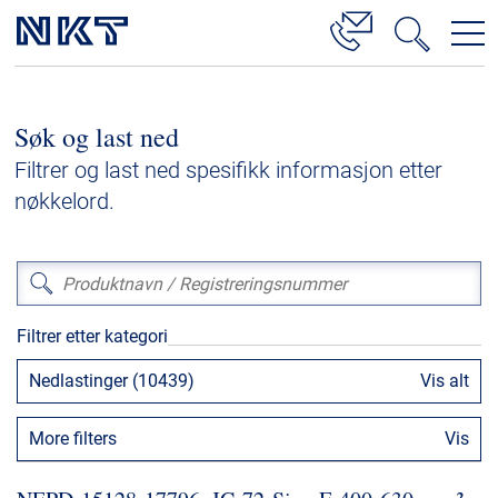
Produkter og løsninger
Søk og last ned
Høyspenningskabelløsninger
Filtrer og last ned spesifikk informasjon etter
Kabelservice
nøkkelord.
Mellomspenning
Lavspenning
Høyspenningskabeltilbehør
Filtrer etter kategori
Mellomspenningskabeltilbehør
Nedlastinger (10439)
Vis alt
Referanser
More filters
Vis
Nedlastinger