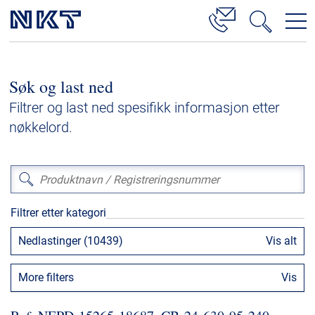
Produkter og løsninger
Søk og last ned
Høyspenningskabelløsninger
Filtrer og last ned spesifikk informasjon etter
Kabelservice
nøkkelord.
Mellomspenning
Lavspenning
Høyspenningskabeltilbehør
Filtrer etter kategori
Mellomspenningskabeltilbehør
Nedlastinger (10439)
Vis alt
Referanser
More filters
Vis
Nedlastinger