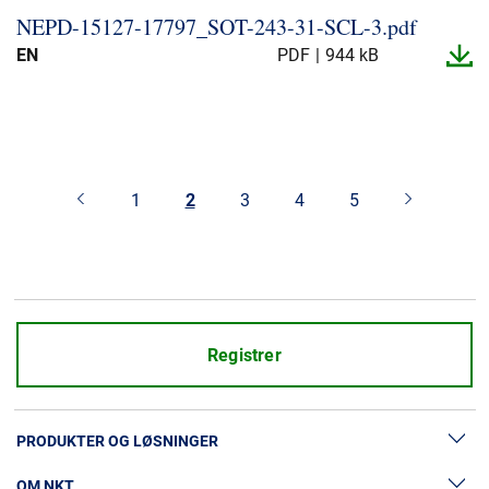
NEPD-​15127-​17797_​SOT-​243-​31-​SCL-​3.​pdf
EN
PDF
944 kB
1
2
3
4
5
Registrer
PRODUKTER OG LØSNINGER
OM NKT