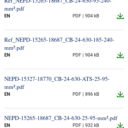
Ref_​NEPD-​15265-​18687_​CB-​24-​630-​95-​240-​
Presse og arrangementer
mm².​pdf
EN
PDF
904 kB
Om oss
NKT ved første øyekast
Bærekraft
Ref_​NEPD-​15265-​18687_​CB-​24-​630-​185-​240-​
mm².​pdf
EN
PDF
904 kB
NEPD-​15327-​18770_​CB-​24-​630-​ATS-​25-​95-​
mm².​pdf
EN
PDF
896 kB
NEPD-​15265-​18687_​CB-​24-​630-​25-​95-​mm².​pdf
EN
PDF
932 kB