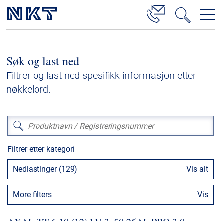
Produkter og løsninger
Søk og last ned
Høyspenningskabelløsninger
Filtrer og last ned spesifikk informasjon etter
Kabelservice
nøkkelord.
Mellomspenning
Lavspenning
Høyspenningskabeltilbehør
Filtrer etter kategori
Mellomspenningskabeltilbehør
Nedlastinger (129)
Vis alt
Referanser
More filters
Vis
Nedlastinger