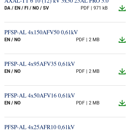
AXAL-​TT 6 10 (12) kV 3x50 25AL PRO 3.​0
Presse og arrangementer
DA / EN / FI / NO / SV
PDF
971 kB
Om oss
PFSP-​AL 4x150AFV50 0,61kV
NKT ved første øyekast
Bærekraft
EN / NO
PDF
2 MB
PFSP-​AL 4x95AFV35 0,61kV
EN / NO
PDF
2 MB
PFSP-​AL 4x50AFV16 0,61kV
EN / NO
PDF
2 MB
PFSP-​AL 4x25AFR10 0,61kV