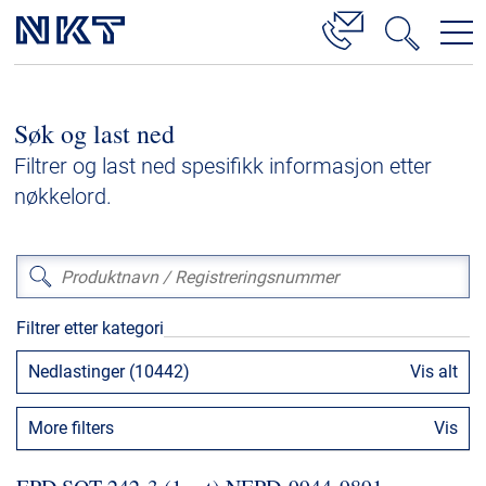
Produkter og løsninger
Søk og last ned
Høyspenningskabelløsninger
Filtrer og last ned spesifikk informasjon etter
Kabelservice
nøkkelord.
Mellomspenning
Lavspenning
Høyspenningskabeltilbehør
Filtrer etter kategori
Mellomspenningskabeltilbehør
Nedlastinger (10442)
Vis alt
Referanser
More filters
Vis
Nedlastinger