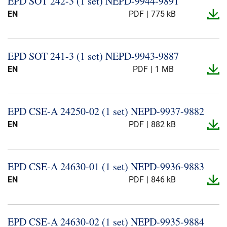
EPD SOT 242-​3 (1 set) NEPD-​9944-​9891
Presse og arrangementer
EN
PDF
775 kB
Om oss
EPD SOT 241-​3 (1 set) NEPD-​9943-​9887
NKT ved første øyekast
Bærekraft
EN
PDF
1 MB
EPD CSE-​A 24250-​02 (1 set) NEPD-​9937-​9882
EN
PDF
882 kB
EPD CSE-​A 24630-​01 (1 set) NEPD-​9936-​9883
EN
PDF
846 kB
EPD CSE-​A 24630-​02 (1 set) NEPD-​9935-​9884