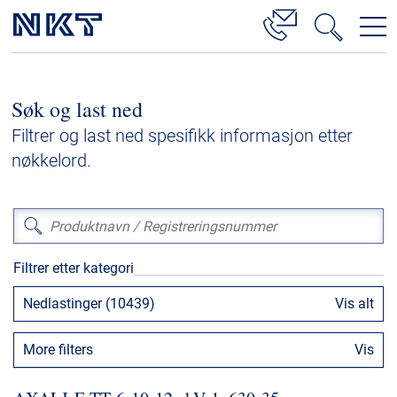
Produkter og løsninger
Søk og last ned
Høyspenningskabelløsninger
Filtrer og last ned spesifikk informasjon etter
Kabelservice
nøkkelord.
Mellomspenning
Lavspenning
Høyspenningskabeltilbehør
Filtrer etter kategori
Mellomspenningskabeltilbehør
Nedlastinger (10439)
Vis alt
Referanser
More filters
Vis
Nedlastinger