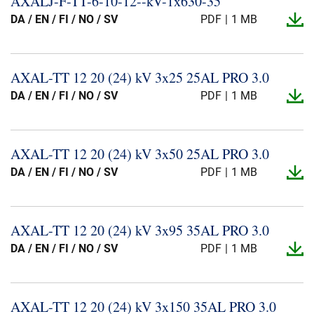
AXALJ-​F-​TT-​6-​10-​12-​-​kV-​1x630-​35
Presse og arrangementer
DA / EN / FI / NO / SV
PDF
1 MB
Om oss
AXAL-​TT 12 20 (24) kV 3x25 25AL PRO 3.​0
NKT ved første øyekast
Bærekraft
DA / EN / FI / NO / SV
PDF
1 MB
AXAL-​TT 12 20 (24) kV 3x50 25AL PRO 3.​0
DA / EN / FI / NO / SV
PDF
1 MB
AXAL-​TT 12 20 (24) kV 3x95 35AL PRO 3.​0
DA / EN / FI / NO / SV
PDF
1 MB
AXAL-​TT 12 20 (24) kV 3x150 35AL PRO 3.​0