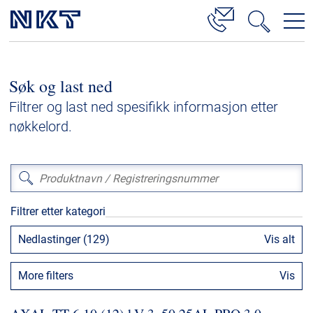
Produkter og løsninger
Søk og last ned
Høyspenningskabelløsninger
Filtrer og last ned spesifikk informasjon etter
Kabelservice
nøkkelord.
Mellomspenning
Lavspenning
Høyspenningskabeltilbehør
Filtrer etter kategori
Mellomspenningskabeltilbehør
Nedlastinger (129)
Vis alt
Referanser
More filters
Vis
Nedlastinger