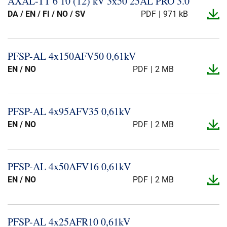
AXAL-​TT 6 10 (12) kV 3x50 25AL PRO 3.​0
Presse og arrangementer
DA / EN / FI / NO / SV
PDF
971 kB
Om oss
PFSP-​AL 4x150AFV50 0,61kV
NKT ved første øyekast
Bærekraft
EN / NO
PDF
2 MB
PFSP-​AL 4x95AFV35 0,61kV
EN / NO
PDF
2 MB
PFSP-​AL 4x50AFV16 0,61kV
EN / NO
PDF
2 MB
PFSP-​AL 4x25AFR10 0,61kV