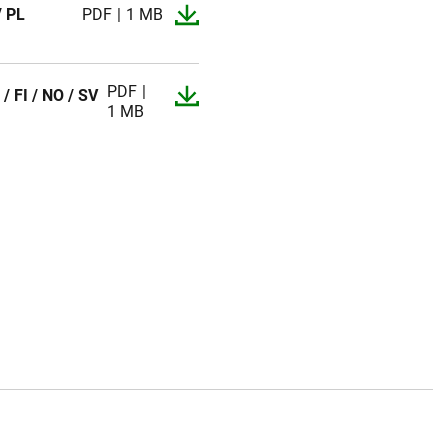
/ PL
PDF
1 MB
PDF
 / FI / NO / SV
1 MB