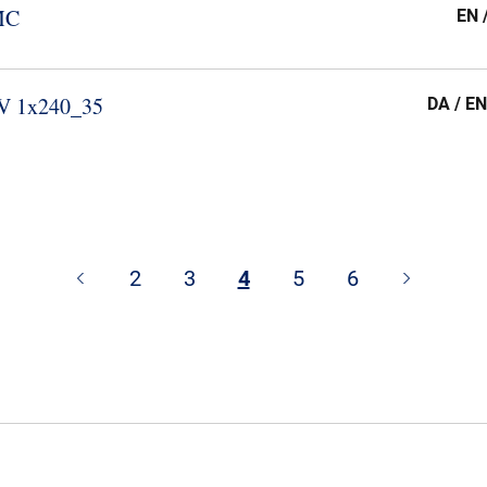
MC
EN 
V 1x240_​35
DA / EN
2
3
4
5
6