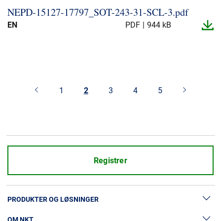
NEPD-​15127-​17797_​SOT-​243-​31-​SCL-​3.​pdf
EN
PDF
944 kB
1
2
3
4
5
Registrer
PRODUKTER OG LØSNINGER
OM NKT