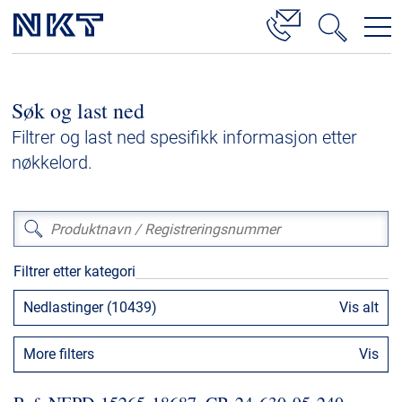
Produkter og løsninger
Søk og last ned
Høyspenningskabelløsninger
Filtrer og last ned spesifikk informasjon etter
Kabelservice
nøkkelord.
Mellomspenning
Lavspenning
Høyspenningskabeltilbehør
Filtrer etter kategori
Mellomspenningskabeltilbehør
Nedlastinger (10439)
Vis alt
Referanser
More filters
Vis
Nedlastinger