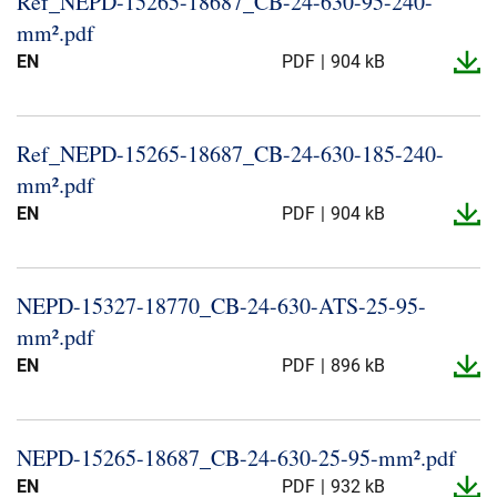
Ref_​NEPD-​15265-​18687_​CB-​24-​630-​95-​240-​
Presse og arrangementer
mm².​pdf
EN
PDF
904 kB
Om oss
NKT ved første øyekast
Bærekraft
Ref_​NEPD-​15265-​18687_​CB-​24-​630-​185-​240-​
mm².​pdf
EN
PDF
904 kB
NEPD-​15327-​18770_​CB-​24-​630-​ATS-​25-​95-​
mm².​pdf
EN
PDF
896 kB
NEPD-​15265-​18687_​CB-​24-​630-​25-​95-​mm².​pdf
EN
PDF
932 kB