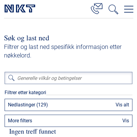
Produkter og løsninger
Søk og last ned
Høyspenningskabelløsninger
Filtrer og last ned spesifikk informasjon etter
Kabelservice
nøkkelord.
Mellomspenning
Lavspenning
Høyspenningskabeltilbehør
Filtrer etter kategori
Mellomspenningskabeltilbehør
Nedlastinger (129)
Vis alt
Referanser
More filters
Vis
Nedlastinger
Ingen treff funnet