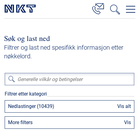
Produkter og løsninger
Søk og last ned
Høyspenningskabelløsninger
Filtrer og last ned spesifikk informasjon etter
Kabelservice
nøkkelord.
Mellomspenning
Lavspenning
Høyspenningskabeltilbehør
Filtrer etter kategori
Mellomspenningskabeltilbehør
Nedlastinger (10439)
Vis alt
Referanser
More filters
Vis
Nedlastinger