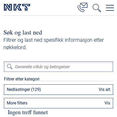
Produkter og løsninger
Søk og last ned
Høyspenningskabelløsninger
Filtrer og last ned spesifikk informasjon etter
Kabelservice
nøkkelord.
Mellomspenning
Lavspenning
Høyspenningskabeltilbehør
Filtrer etter kategori
Mellomspenningskabeltilbehør
Nedlastinger (129)
Vis alt
Referanser
More filters
Vis
Nedlastinger
Ingen treff funnet