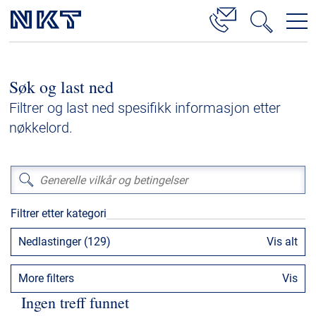
Produkter og løsninger
Søk og last ned
Høyspenningskabelløsninger
Filtrer og last ned spesifikk informasjon etter
Kabelservice
nøkkelord.
Mellomspenning
Lavspenning
Høyspenningskabeltilbehør
Filtrer etter kategori
Mellomspenningskabeltilbehør
Nedlastinger (129)
Vis alt
Referanser
More filters
Vis
Nedlastinger
Ingen treff funnet