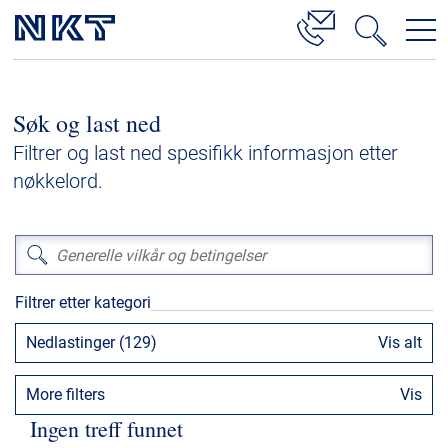
Produkter og løsninger
Søk og last ned
Høyspenningskabelløsninger
Filtrer og last ned spesifikk informasjon etter
Kabelservice
nøkkelord.
Mellomspenning
Lavspenning
Høyspenningskabeltilbehør
Filtrer etter kategori
Mellomspenningskabeltilbehør
Nedlastinger (129)
Vis alt
Referanser
More filters
Vis
Nedlastinger
Ingen treff funnet