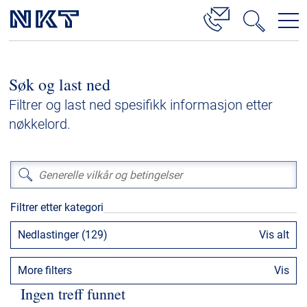
Produkter og løsninger
Søk og last ned
Høyspenningskabelløsninger
Filtrer og last ned spesifikk informasjon etter
Kabelservice
nøkkelord.
Mellomspenning
Lavspenning
Høyspenningskabeltilbehør
Filtrer etter kategori
Mellomspenningskabeltilbehør
Nedlastinger (129)
Vis alt
Referanser
More filters
Vis
Nedlastinger
Ingen treff funnet