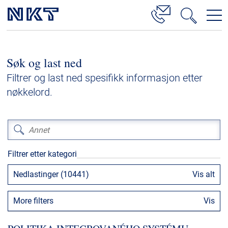
Produkter og løsninger
Søk og last ned
Høyspenningskabelløsninger
Filtrer og last ned spesifikk informasjon etter
Kabelservice
nøkkelord.
Mellomspenning
Lavspenning
Høyspenningskabeltilbehør
Filtrer etter kategori
Mellomspenningskabeltilbehør
Nedlastinger (10441)
Vis alt
Referanser
More filters
Vis
Nedlastinger