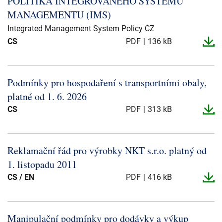
POLITIKA INTEGROVANÉHO SYSTÉMU
Presse og arrangementer
MANAGEMENTU (IMS)
Om oss
Integrated Management System Policy CZ
CS
PDF
136 kB
NKT ved første øyekast
Bærekraft
Podmínky pro hospodaření s transportními obaly,
platné od 1.​ 6.​ 2026
CS
PDF
313 kB
Reklamační řád pro výrobky NKT s.​r.​o.​ platný od
1.​ listopadu 2011
CS / EN
PDF
416 kB
Manipulační podmínky pro dodávky a výkup