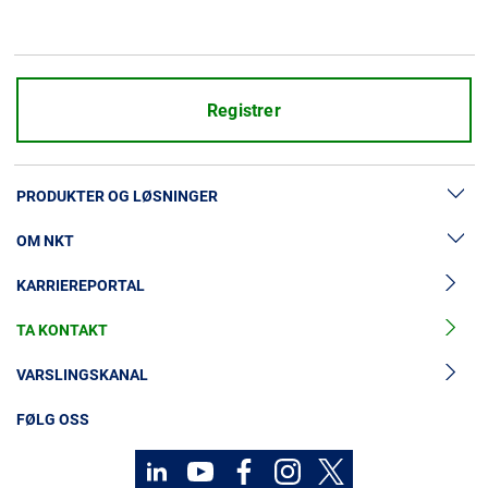
Registrer
PRODUKTER OG LØSNINGER
OM NKT
Lavspenningskabler
KARRIEREPORTAL
Mellomspenningskabler
Nyheter og presse
Mellomspenningskabeltilbehør
TA KONTAKT
Vår historie
Høyspenningskabelløsninger
Investorer
VARSLINGSKANAL
Høyspenningskabeltilbehør
Bærekraft
FØLG OSS
Kabelservice