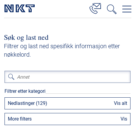
Produkter og løsninger
Søk og last ned
Høyspenningskabelløsninger
Filtrer og last ned spesifikk informasjon etter
Kabelservice
nøkkelord.
Mellomspenning
Lavspenning
Høyspenningskabeltilbehør
Filtrer etter kategori
Mellomspenningskabeltilbehør
Nedlastinger (129)
Vis alt
Referanser
More filters
Vis
Nedlastinger