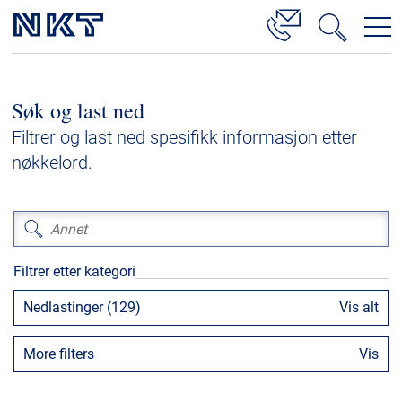
Produkter og løsninger
Søk og last ned
Høyspenningskabelløsninger
Filtrer og last ned spesifikk informasjon etter
Kabelservice
nøkkelord.
Mellomspenning
Lavspenning
Høyspenningskabeltilbehør
Filtrer etter kategori
Mellomspenningskabeltilbehør
Nedlastinger (129)
Vis alt
Referanser
More filters
Vis
Nedlastinger