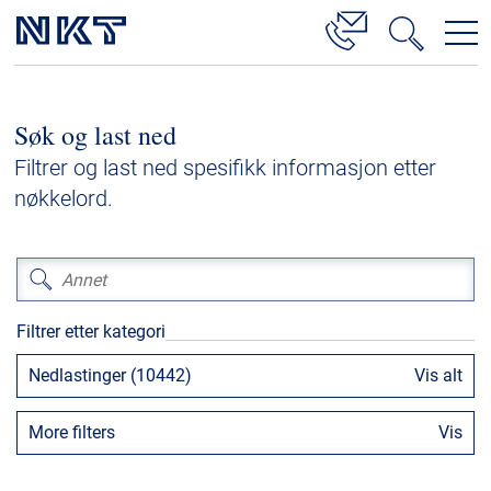
Produkter og løsninger
Søk og last ned
Høyspenningskabelløsninger
Filtrer og last ned spesifikk informasjon etter
Kabelservice
nøkkelord.
Mellomspenning
Lavspenning
Høyspenningskabeltilbehør
Filtrer etter kategori
Mellomspenningskabeltilbehør
Nedlastinger (10442)
Vis alt
Referanser
More filters
Vis
Nedlastinger