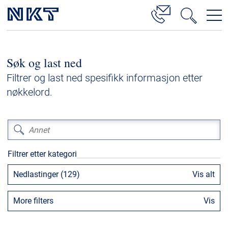
Produkter og løsninger
Søk og last ned
Høyspenningskabelløsninger
Filtrer og last ned spesifikk informasjon etter
Kabelservice
nøkkelord.
Mellomspenning
Lavspenning
Høyspenningskabeltilbehør
Filtrer etter kategori
Mellomspenningskabeltilbehør
Nedlastinger (129)
Vis alt
Referanser
More filters
Vis
Nedlastinger