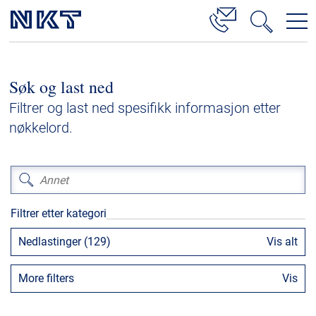
Produkter og løsninger
Søk og last ned
Høyspenningskabelløsninger
Filtrer og last ned spesifikk informasjon etter
Kabelservice
nøkkelord.
Mellomspenning
Lavspenning
Høyspenningskabeltilbehør
Filtrer etter kategori
Mellomspenningskabeltilbehør
Nedlastinger (129)
Vis alt
Referanser
More filters
Vis
Nedlastinger