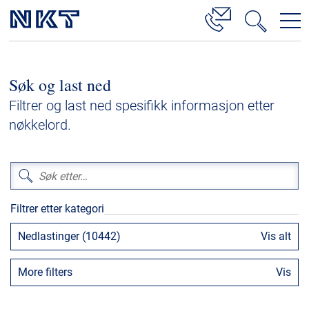
Produkter og løsninger
Søk og last ned
Høyspenningskabelløsninger
Filtrer og last ned spesifikk informasjon etter
Kabelservice
nøkkelord.
Mellomspenning
Lavspenning
Høyspenningskabeltilbehør
Filtrer etter kategori
Mellomspenningskabeltilbehør
Nedlastinger (10442)
Vis alt
Referanser
More filters
Vis
Nedlastinger