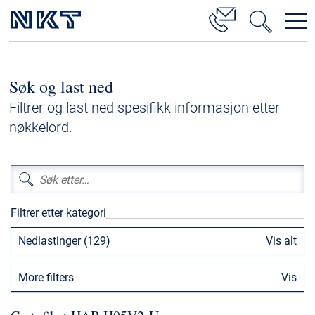
Produkter og løsninger
Søk og last ned
Høyspenningskabelløsninger
Filtrer og last ned spesifikk informasjon etter
Kabelservice
nøkkelord.
Mellomspenning
Lavspenning
Høyspenningskabeltilbehør
Filtrer etter kategori
Mellomspenningskabeltilbehør
Nedlastinger (129)
Vis alt
Referanser
More filters
Vis
Nedlastinger