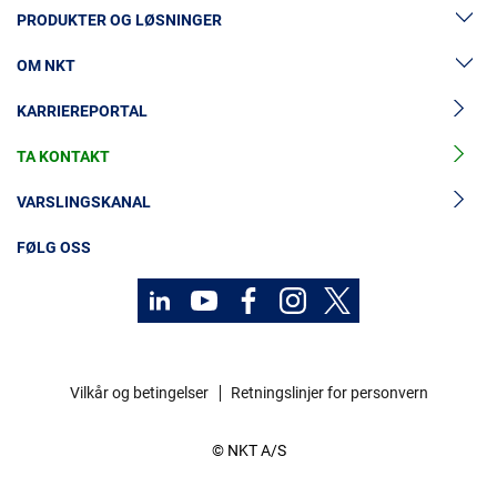
PRODUKTER OG LØSNINGER
OM NKT
Lavspenningskabler
KARRIEREPORTAL
Mellomspenningskabler
Nyheter og presse
Mellomspenningskabeltilbehør
TA KONTAKT
Vår historie
Høyspenningskabelløsninger
Investorer
VARSLINGSKANAL
Høyspenningskabeltilbehør
Bærekraft
FØLG OSS
Kabelservice
Kontakt
Karriere
Vilkår og betingelser
Retningslinjer for personvern
Investorer
© NKT A/S