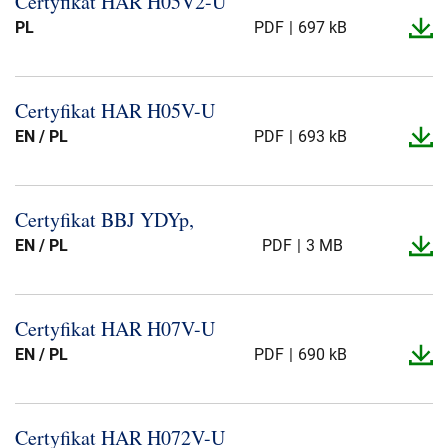
Certyfikat HAR H05V2-​U
Presse og arrangementer
PL
PDF
697 kB
Om oss
Certyfikat HAR H05V-​U
NKT ved første øyekast
Bærekraft
EN / PL
PDF
693 kB
Certyfikat BBJ YDYp,
EN / PL
PDF
3 MB
Certyfikat HAR H07V-​U
EN / PL
PDF
690 kB
Certyfikat HAR H072V-​U