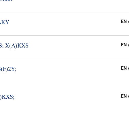
YAKY
EN 
XS; X(A)KXS
EN 
S(F)2Y;
EN 
A)KXS;
EN 