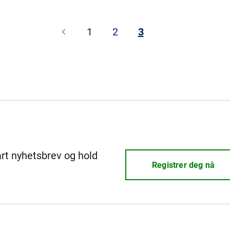
1
2
3
årt nyhetsbrev og hold
Registrer deg nå