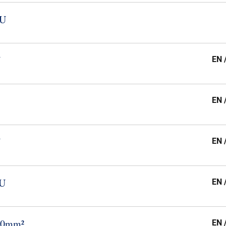
​U
U
EN 
EN 
U
EN 
​U
EN 
​10mm²
EN 