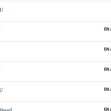
​U
U
EN 
EN 
U
EN 
​U
EN 
​10mm²
EN 