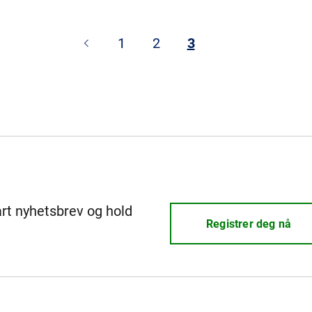
1
2
3
årt nyhetsbrev og hold
Registrer deg nå