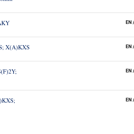
YAKY
EN 
XS; X(A)KXS
EN 
S(F)2Y;
EN 
A)KXS;
EN 