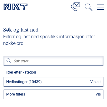
Produkter og løsninger
Søk og last ned
Høyspenningskabelløsninger
Filtrer og last ned spesifikk informasjon etter
Kabelservice
nøkkelord.
Mellomspenning
Lavspenning
Høyspenningskabeltilbehør
Filtrer etter kategori
Mellomspenningskabeltilbehør
Nedlastinger (10439)
Vis alt
Referanser
More filters
Vis
Nedlastinger