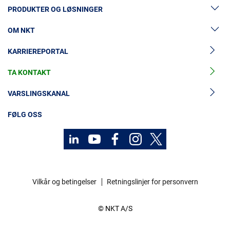
PRODUKTER OG LØSNINGER
OM NKT
Lavspenningskabler
KARRIEREPORTAL
Mellomspenningskabler
Nyheter og presse
Mellomspenningskabeltilbehør
TA KONTAKT
Vår historie
Høyspenningskabelløsninger
Investorer
VARSLINGSKANAL
Høyspenningskabeltilbehør
Bærekraft
FØLG OSS
Kabelservice
Kontakt
Karriere
Vilkår og betingelser
Retningslinjer for personvern
Investorer
© NKT A/S