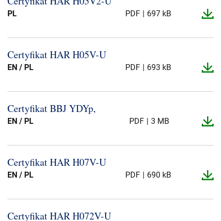
Certyfikat HAR H05V2-​U
Presse og arrangementer
PL
PDF
697 kB
Om oss
Certyfikat HAR H05V-​U
NKT ved første øyekast
Bærekraft
EN / PL
PDF
693 kB
Certyfikat BBJ YDYp,
EN / PL
PDF
3 MB
Certyfikat HAR H07V-​U
EN / PL
PDF
690 kB
Certyfikat HAR H072V-​U