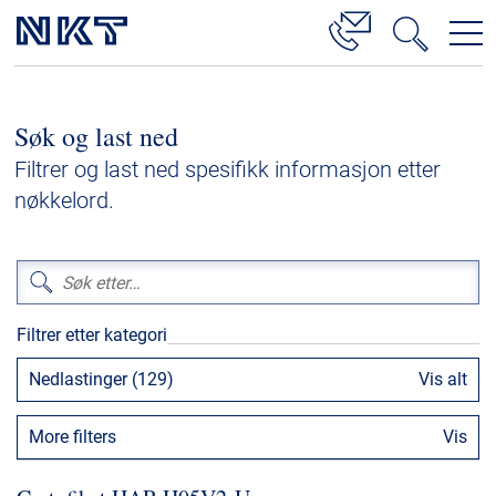
Produkter og løsninger
Søk og last ned
Høyspenningskabelløsninger
Filtrer og last ned spesifikk informasjon etter
Kabelservice
nøkkelord.
Mellomspenning
Lavspenning
Høyspenningskabeltilbehør
Filtrer etter kategori
Mellomspenningskabeltilbehør
Nedlastinger (129)
Vis alt
Referanser
More filters
Vis
Nedlastinger