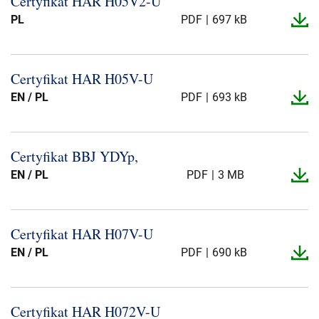
Certyfikat HAR H05V2-​U
Presse og arrangementer
PL
PDF
697 kB
Om oss
Certyfikat HAR H05V-​U
NKT ved første øyekast
Bærekraft
EN / PL
PDF
693 kB
Certyfikat BBJ YDYp,
EN / PL
PDF
3 MB
Certyfikat HAR H07V-​U
EN / PL
PDF
690 kB
Certyfikat HAR H072V-​U