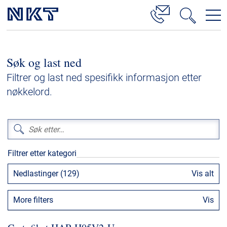
Produkter og løsninger
Søk og last ned
Høyspenningskabelløsninger
Filtrer og last ned spesifikk informasjon etter
Kabelservice
nøkkelord.
Mellomspenning
Lavspenning
Høyspenningskabeltilbehør
Filtrer etter kategori
Mellomspenningskabeltilbehør
Nedlastinger (129)
Vis alt
Referanser
More filters
Vis
Nedlastinger