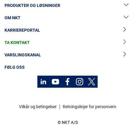
PRODUKTER OG LØSNINGER
OM NKT
Lavspenningskabler
KARRIEREPORTAL
Mellomspenningskabler
Nyheter og presse
Mellomspenningskabeltilbehør
TA KONTAKT
Vår historie
Høyspenningskabelløsninger
Investorer
VARSLINGSKANAL
Høyspenningskabeltilbehør
Bærekraft
FØLG OSS
Kabelservice
Kontakt
Karriere
Vilkår og betingelser
Retningslinjer for personvern
Investorer
© NKT A/S