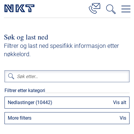
Produkter og løsninger
Søk og last ned
Høyspenningskabelløsninger
Filtrer og last ned spesifikk informasjon etter
Kabelservice
nøkkelord.
Mellomspenning
Lavspenning
Høyspenningskabeltilbehør
Filtrer etter kategori
Mellomspenningskabeltilbehør
Nedlastinger (10442)
Vis alt
Referanser
More filters
Vis
Nedlastinger