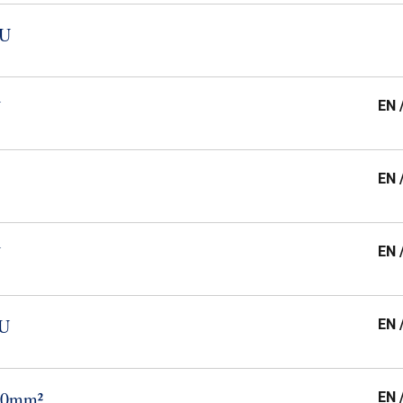
​U
U
EN 
EN 
U
EN 
​U
EN 
​10mm²
EN 