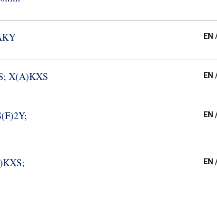
YAKY
EN 
XS; X(A)KXS
EN 
S(F)2Y;
EN 
A)KXS;
EN 