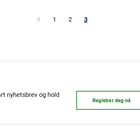
1
2
3
årt nyhetsbrev og hold
Registrer deg nå