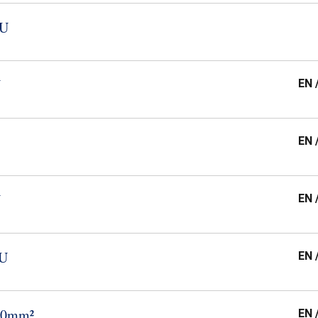
​U
U
EN 
EN 
U
EN 
​U
EN 
​10mm²
EN 