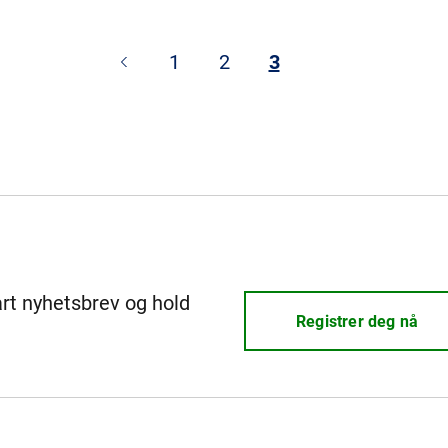
1
2
3
årt nyhetsbrev og hold
Registrer deg nå