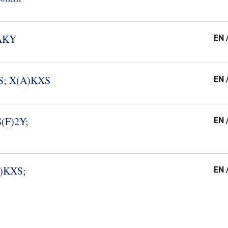
YAKY
EN 
XS; X(A)KXS
EN 
S(F)2Y;
EN 
A)KXS;
EN 