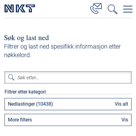
Produkter og løsninger
Søk og last ned
Høyspenningskabelløsninger
Filtrer og last ned spesifikk informasjon etter
Kabelservice
nøkkelord.
Mellomspenning
Lavspenning
Høyspenningskabeltilbehør
Filtrer etter kategori
Mellomspenningskabeltilbehør
Nedlastinger (10438)
Vis alt
Referanser
More filters
Vis
Nedlastinger