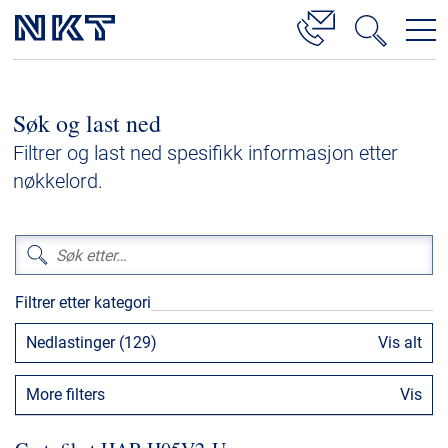
Produkter og løsninger
Søk og last ned
Høyspenningskabelløsninger
Filtrer og last ned spesifikk informasjon etter
Kabelservice
nøkkelord.
Mellomspenning
Lavspenning
Høyspenningskabeltilbehør
Filtrer etter kategori
Mellomspenningskabeltilbehør
Nedlastinger (129)
Vis alt
Referanser
More filters
Vis
Nedlastinger