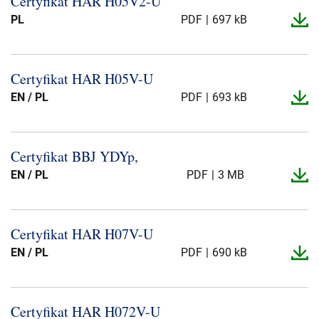
Certyfikat HAR H05V2-​U
Presse og arrangementer
PL
PDF
697 kB
Om oss
Certyfikat HAR H05V-​U
NKT ved første øyekast
Bærekraft
EN / PL
PDF
693 kB
Certyfikat BBJ YDYp,
EN / PL
PDF
3 MB
Certyfikat HAR H07V-​U
EN / PL
PDF
690 kB
Certyfikat HAR H072V-​U