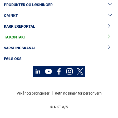
PRODUKTER OG LØSNINGER
OM NKT
Lavspenningskabler
KARRIEREPORTAL
Mellomspenningskabler
Nyheter og presse
Mellomspenningskabeltilbehør
TA KONTAKT
Vår historie
Høyspenningskabelløsninger
Investorer
VARSLINGSKANAL
Høyspenningskabeltilbehør
Bærekraft
FØLG OSS
Kabelservice
Kontakt
Karriere
Vilkår og betingelser
Retningslinjer for personvern
Investorer
© NKT A/S