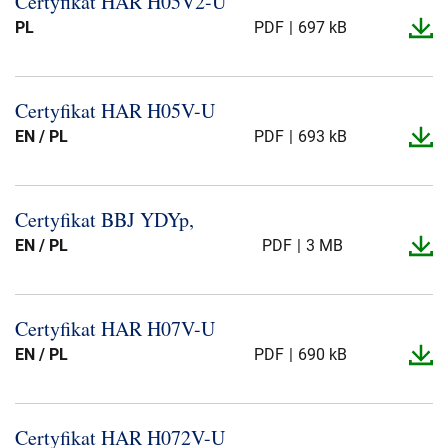
Certyfikat HAR H05V2-​U
Presse og arrangementer
PL
PDF
697 kB
Om oss
Certyfikat HAR H05V-​U
NKT ved første øyekast
Bærekraft
EN / PL
PDF
693 kB
Certyfikat BBJ YDYp,
EN / PL
PDF
3 MB
Certyfikat HAR H07V-​U
EN / PL
PDF
690 kB
Certyfikat HAR H072V-​U