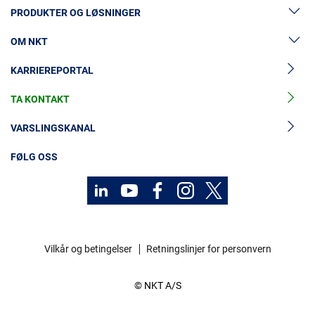
PRODUKTER OG LØSNINGER
OM NKT
Lavspenningskabler
KARRIEREPORTAL
Mellomspenningskabler
Nyheter og presse
Mellomspenningskabeltilbehør
TA KONTAKT
Vår historie
Høyspenningskabelløsninger
Investorer
VARSLINGSKANAL
Høyspenningskabeltilbehør
Bærekraft
FØLG OSS
Kabelservice
Kontakt
Karriere
Vilkår og betingelser
Retningslinjer for personvern
Investorer
© NKT A/S