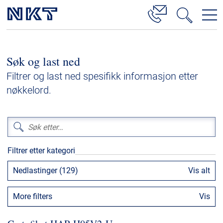
Produkter og løsninger
Søk og last ned
Høyspenningskabelløsninger
Filtrer og last ned spesifikk informasjon etter
Kabelservice
nøkkelord.
Mellomspenning
Lavspenning
Høyspenningskabeltilbehør
Filtrer etter kategori
Mellomspenningskabeltilbehør
Nedlastinger (129)
Vis alt
Referanser
More filters
Vis
Nedlastinger