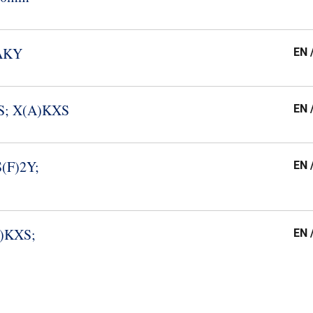
YAKY
EN 
XS; X(A)KXS
EN 
S(F)2Y;
EN 
A)KXS;
EN 