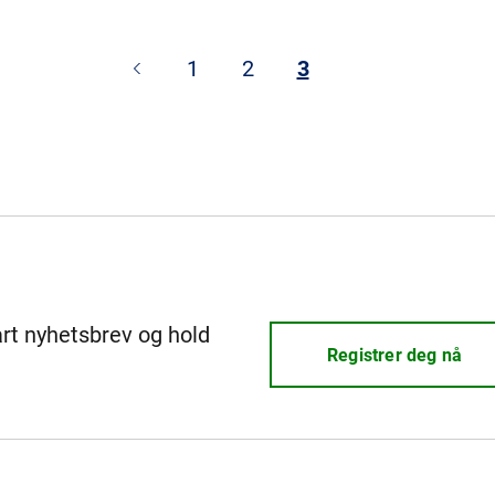
1
2
3
årt nyhetsbrev og hold
Registrer deg nå