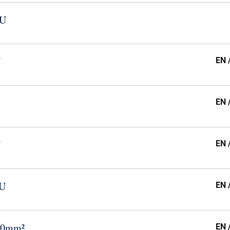
​U
U
EN 
EN 
U
EN 
​U
EN 
​10mm²
EN 