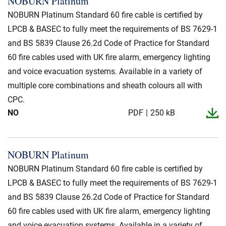
NOBURN Platinum
Presse og arrangementer
NOBURN Platinum Standard 60 fire cable is certified by
Om oss
LPCB & BASEC to fully meet the requirements of BS 7629-1
and BS 5839 Clause 26.2d Code of Practice for Standard
NKT ved første øyekast
Bærekraft
60 fire cables used with UK fire alarm, emergency lighting
and voice evacuation systems. Available in a variety of
multiple core combinations and sheath colours all with
CPC.
NO
PDF
250 kB
NOBURN Platinum
NOBURN Platinum Standard 60 fire cable is certified by
LPCB & BASEC to fully meet the requirements of BS 7629-1
and BS 5839 Clause 26.2d Code of Practice for Standard
60 fire cables used with UK fire alarm, emergency lighting
and voice evacuation systems. Available in a variety of