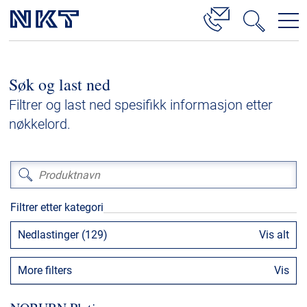
Produkter og løsninger
Søk og last ned
Høyspenningskabelløsninger
Filtrer og last ned spesifikk informasjon etter
Kabelservice
nøkkelord.
Mellomspenning
Lavspenning
Høyspenningskabeltilbehør
Filtrer etter kategori
Mellomspenningskabeltilbehør
Nedlastinger (129)
Vis alt
Referanser
More filters
Vis
Nedlastinger