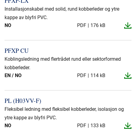
PFXP-​LX
Presse og arrangementer
Installasjonskabel med solid, rund kobberleder og ytre
Om oss
kappe av blyfri PVC.
NO
PDF
176 kB
NKT ved første øyekast
Bærekraft
PFXP CU
Koblingsledning med flertrådet rund eller sektorformed
kobberleder.
EN / NO
PDF
114 kB
PL (H03VV-​F)
Fleksibel ledning med fleksibel kobberleder, isolasjon og
ytre kappe av blyfri PVC.
NO
PDF
133 kB