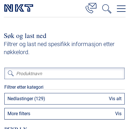
Produkter og løsninger
Søk og last ned
Høyspenningskabelløsninger
Filtrer og last ned spesifikk informasjon etter
Kabelservice
nøkkelord.
Mellomspenning
Lavspenning
Høyspenningskabeltilbehør
Filtrer etter kategori
Mellomspenningskabeltilbehør
Nedlastinger (129)
Vis alt
Referanser
More filters
Vis
Nedlastinger