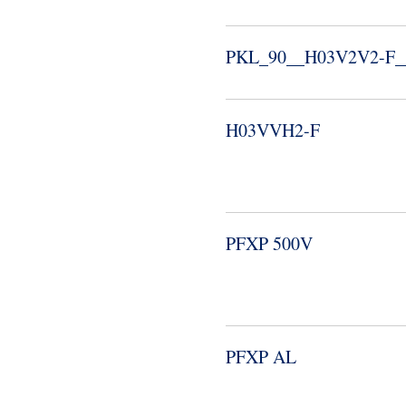
PKL_​90_​_​H03V2V2-​F_​
H03VVH2-​F
PFXP 500V
PFXP AL