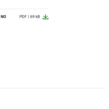
NO
PDF
69 kB