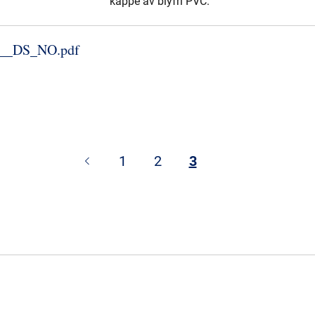
kappe av blyfri PVC.
​_​DS_​NO.​pdf
1
2
3