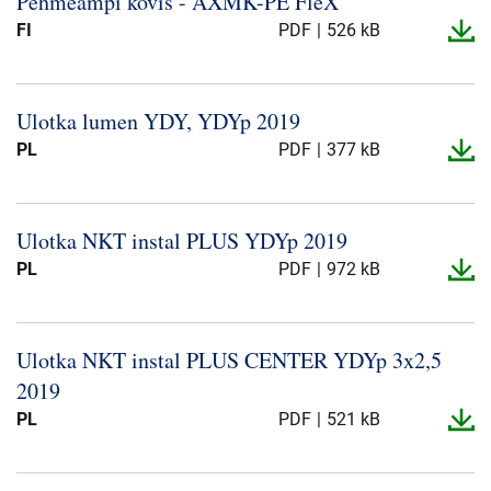
Pehmeämpi kovis -​ AXMK-​PE FleX
Presse og arrangementer
FI
PDF
526 kB
Om oss
Ulotka lumen YDY, YDYp 2019
NKT ved første øyekast
Bærekraft
PL
PDF
377 kB
Ulotka NKT instal PLUS YDYp 2019
PL
PDF
972 kB
Ulotka NKT instal PLUS CENTER YDYp 3x2,5
2019
PL
PDF
521 kB