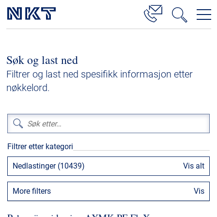
Produkter og løsninger
Søk og last ned
Høyspenningskabelløsninger
Filtrer og last ned spesifikk informasjon etter
Kabelservice
nøkkelord.
Mellomspenning
Lavspenning
Høyspenningskabeltilbehør
Filtrer etter kategori
Mellomspenningskabeltilbehør
Nedlastinger (10439)
Vis alt
Referanser
More filters
Vis
Nedlastinger