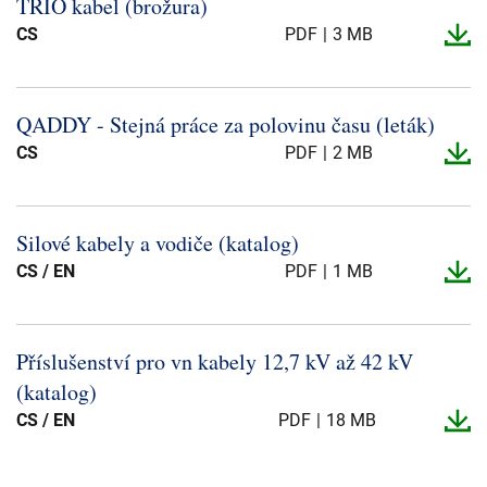
TRIO kabel (brožura)
CS
PDF
3 MB
QADDY -​ Stejná práce za polovinu času (leták)
CS
PDF
2 MB
Silové kabely a vodiče (katalog)
CS / EN
PDF
1 MB
Příslušenství pro vn kabely 12,7 kV až 42 kV
(katalog)
CS / EN
PDF
18 MB