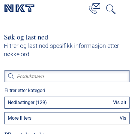
Produkter og løsninger
Søk og last ned
Høyspenningskabelløsninger
Filtrer og last ned spesifikk informasjon etter
Kabelservice
nøkkelord.
Mellomspenning
Lavspenning
Høyspenningskabeltilbehør
Filtrer etter kategori
Mellomspenningskabeltilbehør
Nedlastinger (129)
Vis alt
Referanser
More filters
Vis
Nedlastinger