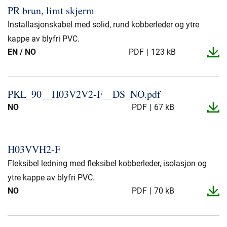
PR brun, limt skjerm
Installasjonskabel med solid, rund kobberleder og ytre
kappe av blyfri PVC.
EN / NO
PDF
123 kB
PKL_​90_​_​H03V2V2-​F_​_​DS_​NO.​pdf
NO
PDF
67 kB
H03VVH2-​F
Fleksibel ledning med fleksibel kobberleder, isolasjon og
ytre kappe av blyfri PVC.
NO
PDF
70 kB