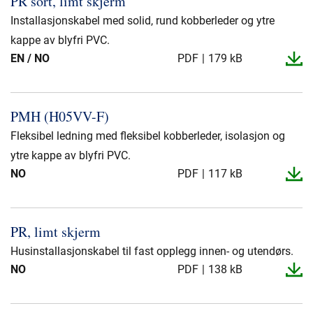
PR sort, limt skjerm
Presse og arrangementer
Installasjonskabel med solid, rund kobberleder og ytre
Om oss
kappe av blyfri PVC.
EN / NO
PDF
179 kB
NKT ved første øyekast
Bærekraft
PMH (H05VV-​F)
Fleksibel ledning med fleksibel kobberleder, isolasjon og
ytre kappe av blyfri PVC.
NO
PDF
117 kB
PR, limt skjerm
Husinstallasjonskabel til fast opplegg innen- og utendørs.
NO
PDF
138 kB