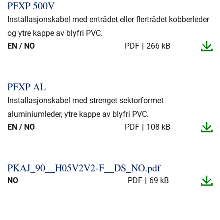
PFXP 500V
Installasjonskabel med entrådet eller flertrådet kobberleder
og ytre kappe av blyfri PVC.
EN / NO
PDF
266 kB
PFXP AL
Installasjonskabel med strenget sektorformet
aluminiumleder, ytre kappe av blyfri PVC.
EN / NO
PDF
108 kB
PKAJ_​90_​_​H05V2V2-​F_​_​DS_​NO.​pdf
NO
PDF
69 kB