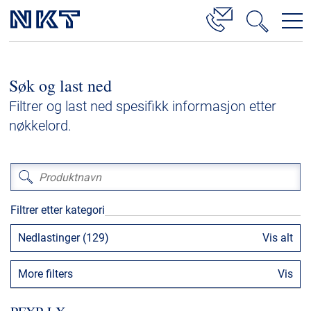
Produkter og løsninger
Søk og last ned
Høyspenningskabelløsninger
Filtrer og last ned spesifikk informasjon etter
Kabelservice
nøkkelord.
Mellomspenning
Lavspenning
Høyspenningskabeltilbehør
Filtrer etter kategori
Mellomspenningskabeltilbehør
Nedlastinger (129)
Vis alt
Referanser
More filters
Vis
Nedlastinger