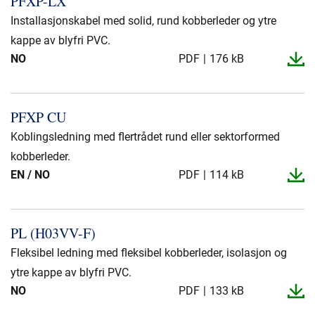
PFXP-​LX
Presse og arrangementer
Installasjonskabel med solid, rund kobberleder og ytre
Om oss
kappe av blyfri PVC.
NO
PDF
176 kB
NKT ved første øyekast
Bærekraft
PFXP CU
Koblingsledning med flertrådet rund eller sektorformed
kobberleder.
EN / NO
PDF
114 kB
PL (H03VV-​F)
Fleksibel ledning med fleksibel kobberleder, isolasjon og
ytre kappe av blyfri PVC.
NO
PDF
133 kB