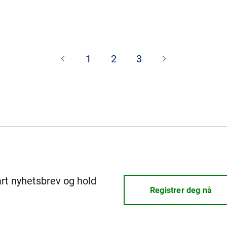
1
2
3
årt nyhetsbrev og hold
Registrer deg nå