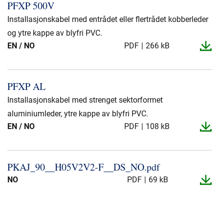
PFXP 500V
Installasjonskabel med entrådet eller flertrådet kobberleder
og ytre kappe av blyfri PVC.
EN / NO
PDF
266 kB
PFXP AL
Installasjonskabel med strenget sektorformet
aluminiumleder, ytre kappe av blyfri PVC.
EN / NO
PDF
108 kB
PKAJ_​90_​_​H05V2V2-​F_​_​DS_​NO.​pdf
NO
PDF
69 kB