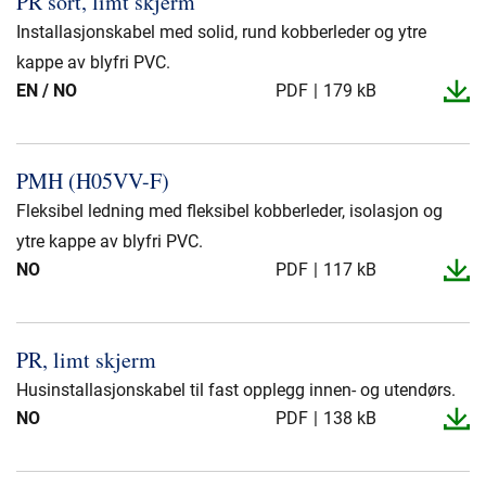
PR sort, limt skjerm
Presse og arrangementer
Installasjonskabel med solid, rund kobberleder og ytre
Om oss
kappe av blyfri PVC.
EN / NO
PDF
179 kB
NKT ved første øyekast
Bærekraft
PMH (H05VV-​F)
Fleksibel ledning med fleksibel kobberleder, isolasjon og
ytre kappe av blyfri PVC.
NO
PDF
117 kB
PR, limt skjerm
Husinstallasjonskabel til fast opplegg innen- og utendørs.
NO
PDF
138 kB