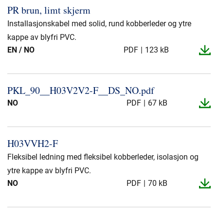
PR brun, limt skjerm
Installasjonskabel med solid, rund kobberleder og ytre
kappe av blyfri PVC.
EN / NO
PDF
123 kB
PKL_​90_​_​H03V2V2-​F_​_​DS_​NO.​pdf
NO
PDF
67 kB
H03VVH2-​F
Fleksibel ledning med fleksibel kobberleder, isolasjon og
ytre kappe av blyfri PVC.
NO
PDF
70 kB