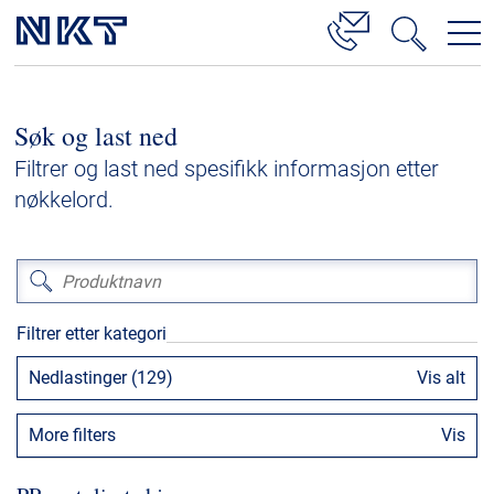
Produkter og løsninger
Søk og last ned
Høyspenningskabelløsninger
Filtrer og last ned spesifikk informasjon etter
Kabelservice
nøkkelord.
Mellomspenning
Lavspenning
Høyspenningskabeltilbehør
Filtrer etter kategori
Mellomspenningskabeltilbehør
Nedlastinger (129)
Vis alt
Referanser
More filters
Vis
Nedlastinger