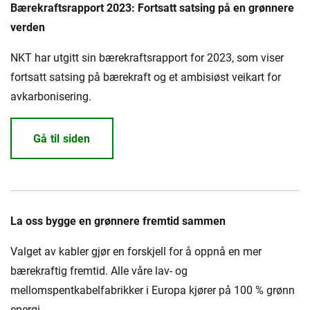
Presse og arrangementer
Bærekraftsrapport 2023: Fortsatt satsing på en grønnere
verden
Om oss
NKT har utgitt sin bærekraftsrapport for 2023, som viser
NKT ved første øyekast
Bærekraft
fortsatt satsing på bærekraft og et ambisiøst veikart for
avkarbonisering.
Gå til siden
La oss bygge en grønnere fremtid sammen
Valget av kabler gjør en forskjell for å oppnå en mer
bærekraftig fremtid. Alle våre lav- og
mellomspentkabelfabrikker i Europa kjører på 100 % grønn
energi.