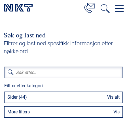
Produkter og løsninger
Søk og last ned
Høyspenningskabelløsninger
Filtrer og last ned spesifikk informasjon etter
Kabelservice
nøkkelord.
Mellomspenning
Lavspenning
Høyspenningskabeltilbehør
Filtrer etter kategori
Mellomspenningskabeltilbehør
Sider (44)
Vis alt
Referanser
More filters
Vis
Nedlastinger