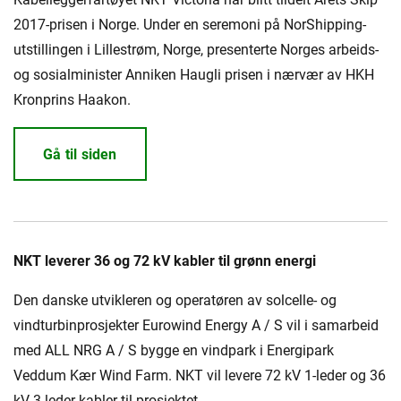
2017-prisen i Norge. Under en seremoni på NorShipping-
utstillingen i Lillestrøm, Norge, presenterte Norges arbeids-
og sosialminister Anniken Haugli prisen i nærvær av HKH
Kronprins Haakon.
Gå til siden
NKT leverer 36 og 72 kV kabler til grønn energi
Den danske utvikleren og operatøren av solcelle- og
vindturbinprosjekter Eurowind Energy A / S vil i samarbeid
med ALL NRG A / S bygge en vindpark i Energipark
Veddum Kær Wind Farm. NKT vil levere 72 kV 1-leder og 36
kV 3-leder kabler til prosjektet.