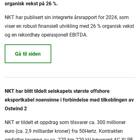
organisk vekst på 26 %.
NKT har publisert sin integrerte årsrapport for 2024, som
viser en robust finansiell utvikling med 26 % organisk vekst
og en rekordhøy operasjonell EBITDA.
Gå til siden
NKT har blitt tildelt selskapets største offshore
eksportkabel noensinne i forbindelse med tilkoblingen av
Ostwind 2
NKT er tildelt et oppdrag som tilsvarer ca. 300 millioner
euro (ca. 2,9 milliarder kroner) fra 50Hertz. Kontrakten
omfatter levering av ca. 270 km 220 kV høyspent AC XLPE