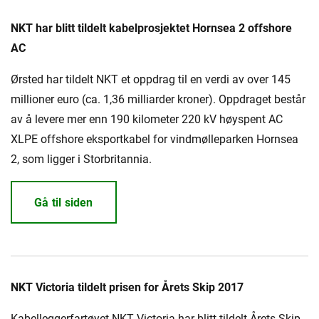
NKT har blitt tildelt kabelprosjektet Hornsea 2 offshore
AC
Ørsted har tildelt NKT et oppdrag til en verdi av over 145
millioner euro (ca. 1,36 milliarder kroner). Oppdraget består
av å levere mer enn 190 kilometer 220 kV høyspent AC
XLPE offshore eksportkabel for vindmølleparken Hornsea
2, som ligger i Storbritannia.
Gå til siden
NKT Victoria tildelt prisen for Årets Skip 2017
Kabelleggerfartøyet NKT Victoria har blitt tildelt Årets Skip