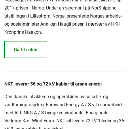
2017-prisen i Norge. Under en seremoni på NorShipping-
utstillingen i Lillestrøm, Norge, presenterte Norges arbeids-
og sosialminister Anniken Haugli prisen i nærvær av HKH
Kronprins Haakon.
Gå til siden
NKT leverer 36 og 72 kV kabler til grønn energi
Den danske utvikleren og operatøren av solcelle- og
vindturbinprosjekter Eurowind Energy A / S vil i samarbeid
med ALL NRG A / S bygge en vindpark i Energipark
Veddum Kær Wind Farm. NKT vil levere 72 kV 1-leder og 36
kV 3-leder kabler til prosjektet.