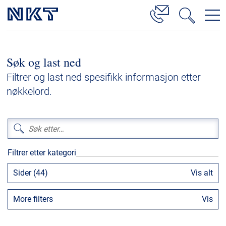
Produkter og løsninger
Søk og last ned
Høyspenningskabelløsninger
Filtrer og last ned spesifikk informasjon etter
Kabelservice
nøkkelord.
Mellomspenning
Lavspenning
Høyspenningskabeltilbehør
Filtrer etter kategori
Mellomspenningskabeltilbehør
Sider (44)
Vis alt
Referanser
More filters
Vis
Nedlastinger