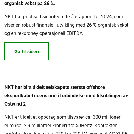
organisk vekst på 26 %.
NKT har publisert sin integrerte årsrapport for 2024, som
viser en robust finansiell utvikling med 26 % organisk vekst
og en rekordhøy operasjonell EBITDA.
Gå til siden
NKT har blitt tildelt selskapets største offshore
eksportkabel noensinne i forbindelse med tilkoblingen av
Ostwind 2
NKT er tildelt et oppdrag som tilsvarer ca. 300 millioner
euro (ca. 2,9 milliarder kroner) fra 50Hertz. Kontrakten
omfatter levering av ca. 270 km 220 kV høyspent AC XLPE