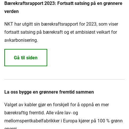
Presse og arrangementer
Bærekraftsrapport 2023: Fortsatt satsing på en grønnere
verden
Om oss
NKT har utgitt sin bærekraftsrapport for 2023, som viser
NKT ved første øyekast
Bærekraft
fortsatt satsing på bærekraft og et ambisiøst veikart for
avkarbonisering.
Gå til siden
La oss bygge en grønnere fremtid sammen
Valget av kabler gjør en forskjell for å oppnå en mer
bærekraftig fremtid. Alle våre lav- og
mellomspentkabelfabrikker i Europa kjører på 100 % grønn
energi.