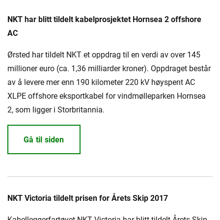
NKT har blitt tildelt kabelprosjektet Hornsea 2 offshore
AC
Ørsted har tildelt NKT et oppdrag til en verdi av over 145
millioner euro (ca. 1,36 milliarder kroner). Oppdraget består
av å levere mer enn 190 kilometer 220 kV høyspent AC
XLPE offshore eksportkabel for vindmølleparken Hornsea
2, som ligger i Storbritannia.
Gå til siden
NKT Victoria tildelt prisen for Årets Skip 2017
Kabelleggerfartøyet NKT Victoria har blitt tildelt Årets Skip